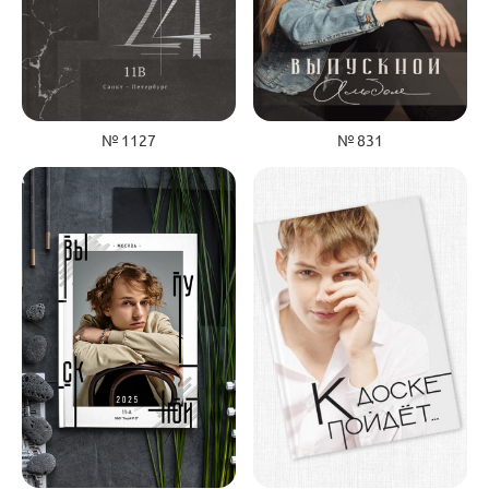
№ 1127
№ 831