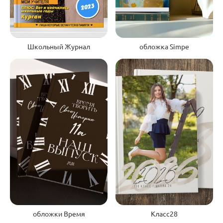
Школьный Журнал
обложка Simpe
Класс28
обложки Время