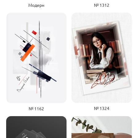
№ 1312
Модерн
№ 1324
№ 1162