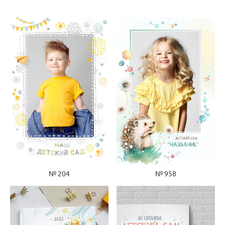
№ 204
№ 958