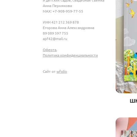
Анна Пермякова
MAX: +7-908-959-77-55
ИНН 421 212 369 878
Егорова Анна Александровна
89 089 597 755
apf42@mail.ru
Оферта
,
Политика конфиденциальности
Сайт от
wfolio
Ш